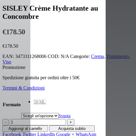
SISLEY Crème Hydratante au
Concombre
€
178.50
€
178.50
EAN:
3473311268006
COD:
N/A
Categorie:
Crema
,
Trattamento
,
Viso
Promozione
Spedizione gratuita per ordini oltre i 50€
Termini & Condizioni
50 ML
Formato
Svuota
-
+
Aggiungi al carrello
Acquista subito
Facebook
Twitter
LinkedIn
Google +
WhatsApp