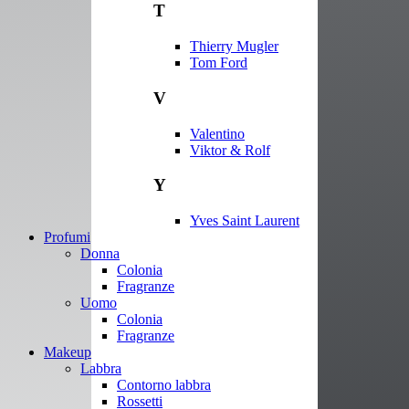
T
Thierry Mugler
Tom Ford
V
Valentino
Viktor & Rolf
Y
Yves Saint Laurent
Profumi
Donna
Colonia
Fragranze
Uomo
Colonia
Fragranze
Makeup
Labbra
Contorno labbra
Rossetti