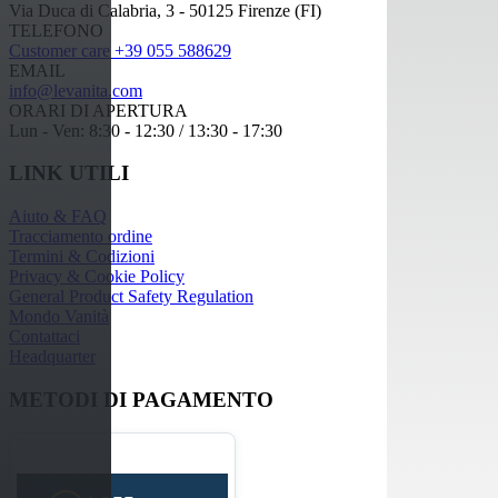
Via Duca di Calabria, 3 - 50125 Firenze (FI)
TELEFONO
Customer care +39 055 588629
EMAIL
info@levanita.com
ORARI DI APERTURA
Lun - Ven: 8:30 - 12:30 / 13:30 - 17:30
LINK UTILI
Aiuto & FAQ
Tracciamento ordine
Termini & Codizioni
Privacy & Cookie Policy
General Product Safety Regulation
Mondo Vanità
Contattaci
Headquarter
METODI DI PAGAMENTO