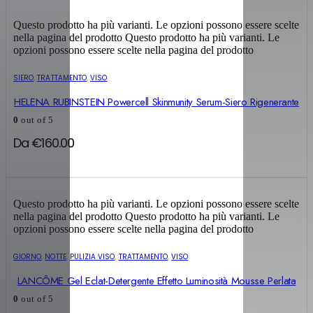
Questo prodotto ha più varianti. Le opzioni possono essere scelte
nella pagina del prodotto
Questo prodotto ha più varianti. Le
opzioni possono essere scelte nella pagina del prodotto
SIERO
,
TRATTAMENTO
,
VISO
HELENA RUBINSTEIN Powercell Skinmunity Serum-Siero Rigenerante
0
out of 5
Da
€
160.00
Questo prodotto ha più varianti. Le opzioni possono essere scelte
nella pagina del prodotto
Questo prodotto ha più varianti. Le
opzioni possono essere scelte nella pagina del prodotto
GIORNO
,
NOTTE
,
PULIZIA VISO
,
TRATTAMENTO
,
VISO
LANCÔME Gel Eclat-Detergente Effetto Luminosità Mousse Perlata
0
out of 5