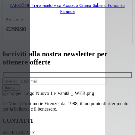
LANCÔME Trattamento viso Absolue Crema Sublime Fondente
Ricarica
0
out of 5
€
299.90
Iscriviti alla nostra newsletter per
ottenere offerte
Le Vanità Profumerie Firenze, dal 1988, il tuo punto di riferimento
per la bellezza e il benessere.
CONTATTI
SEDE LEGALE