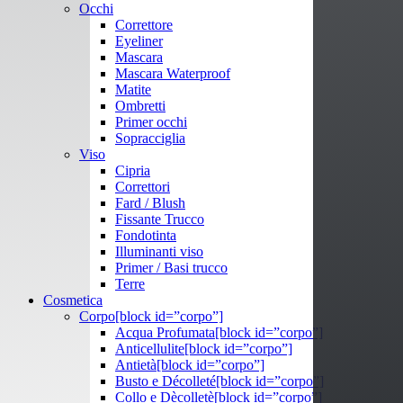
Occhi
Correttore
Eyeliner
Mascara
Mascara Waterproof
Matite
Ombretti
Primer occhi
Sopracciglia
Viso
Cipria
Correttori
Fard / Blush
Fissante Trucco
Fondotinta
Illuminanti viso
Primer / Basi trucco
Terre
Cosmetica
Corpo
[block id=”corpo”]
Acqua Profumata
[block id=”corpo”]
Anticellulite
[block id=”corpo”]
Antietà
[block id=”corpo”]
Busto e Décolleté
[block id=”corpo”]
Collo e Dècolletè
[block id=”corpo”]