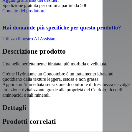
Aggiungi alla lista dei desideri
Spedizione gratuita per ordini a partire da 50€
Contatto del produttore
Hai domande più specifiche per questo prodotto?
Utilizza il nostro AI Assistant
Descrizione prodotto
Una pelle perfettamente idratata, più morbida e vellutata.
Crème Hydratante au Concombre è un trattamento idratante
quotidiano dalla texture leggera, setosa e non grassa.
Apporta un’immediata sensazione di confort e di freschezza e svolge
un’azione rivitalizzante grazie alle proprietà del Cetriolo, ricco di
aminoacidi e sali minerali.
Dettagli
Prodotti correlati