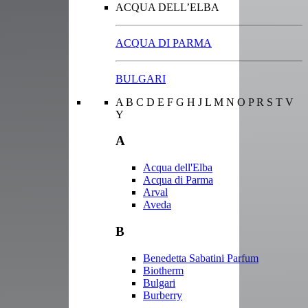
ACQUA DELL’ELBA
ACQUA DI PARMA
BULGARI
A
B
C
D
E
F
G
H
J
L
M
N
O
P
R
S
T
V
Y
A
Acqua dell'Elba
Acqua di Parma
Arval
Aveda
B
Benedetta Sabatini Parfum
Biotherm
Bulgari
Burberry