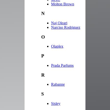
Molton Brown
N
Naj Oleari
Narciso Rodriguez
O
Olaplex
P
Prada Parfums
R
Rabanne
S
Sisley