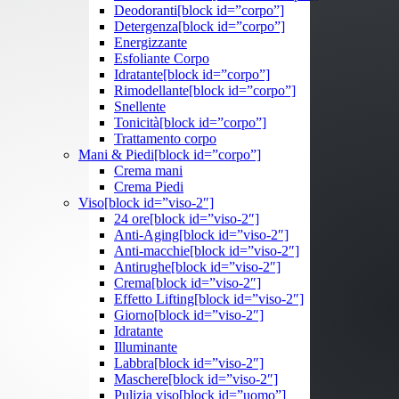
Deodoranti
[block id=”corpo”]
Detergenza
[block id=”corpo”]
Energizzante
Esfoliante Corpo
Idratante
[block id=”corpo”]
Rimodellante
[block id=”corpo”]
Snellente
Tonicità
[block id=”corpo”]
Trattamento corpo
Mani & Piedi
[block id=”corpo”]
Crema mani
Crema Piedi
Viso
[block id=”viso-2″]
24 ore
[block id=”viso-2″]
Anti-Aging
[block id=”viso-2″]
Anti-macchie
[block id=”viso-2″]
Antirughe
[block id=”viso-2″]
Crema
[block id=”viso-2″]
Effetto Lifting
[block id=”viso-2″]
Giorno
[block id=”viso-2″]
Idratante
Illuminante
Labbra
[block id=”viso-2″]
Maschere
[block id=”viso-2″]
Pulizia viso
[block id=”uomo”]