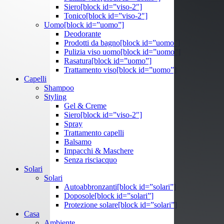
Siero
[block id=”viso-2″]
Tonico
[block id=”viso-2″]
Uomo
[block id=”uomo”]
Deodorante
Prodotti da bagno
[block id=”uomo”]
Pulizia viso uomo
[block id=”uomo”]
Rasatura
[block id=”uomo”]
Trattamento viso
[block id=”uomo”]
Capelli
Shampoo
Styling
Gel & Creme
Siero
[block id=”viso-2″]
Spray
Trattamento capelli
Balsamo
Impacchi & Maschere
Senza risciacquo
Solari
Solari
Autoabbronzanti
[block id=”solari”]
Doposole
[block id=”solari”]
Protezione solare
[block id=”solari”]
Casa
Ambiente