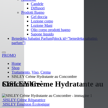
Candele
Diffusori
Prodotti Bagno
Gel doccia
Lozione corpo
Lozione Mani
Olio corpo prodotti bagno
Sapone liquido
Benedetta Sabatini Parfum
[block id=”benedetta-sabatini-
parfum”]
PROMO
Home
Shop
Trattamento
,
Viso
,
Crema
SISLEY Crème Hydratante au Concombre
SISLEY Crème Hydratante au Concombre
SISLEY Crème Réparatrice
SISLEY Émulsion Écologique