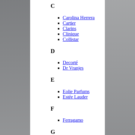
C
Carolina Herrera
Cartier
Clarins
Clinique
Collistar
D
Decorté
Dr Vranjes
E
Eolie Parfums
Estée Lauder
F
Ferragamo
G