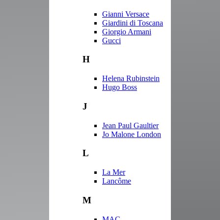
Gianni Versace
Giardini di Toscana
Giorgio Armani
Gucci
H
Helena Rubinstein
Hugo Boss
J
Jean Paul Gaultier
Jo Malone London
L
La Mer
Lancôme
M
MAC