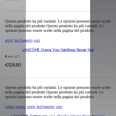
Questo prodotto ha più varianti. Le opzioni possono essere scelte
nella pagina del prodotto
Questo prodotto ha più varianti. Le
opzioni possono essere scelte nella pagina del prodotto
NOTTE
,
TRATTAMENTO
,
VISO
LANCÔME Crema Viso Génifique Repair Nuit
0
out of 5
€
128.80
Questo prodotto ha più varianti. Le opzioni possono essere scelte
nella pagina del prodotto
Questo prodotto ha più varianti. Le
opzioni possono essere scelte nella pagina del prodotto
CREMA
,
GIORNO
,
NOTTE
,
TRATTAMENTO
,
VISO
LANCÔME Trattamento viso Absolue Crema Ricca Ricarica