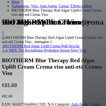
Shop
Trattamento
,
Viso
,
Anti-Aging
,
Crema
,
Effetto Lifting
BIOTHERM Blue Therapy Red Algae Uplift Cream Crema
viso anti-età Crema Viso
BIOTHERM Blue Therapy Red Algae Uplift Cream Crema viso anti-età Crema Viso
BIOTHERM Red Algae Uplift Crema Pelli Secche
LA MER The Revitalizing Hydrating Serum Siero Viso
BIOTHERM Blue Therapy Red Algae
Uplift Cream Crema viso anti-età Crema
Viso
€
81.60
€
81.60
EAN:
3614271844804
COD:
N/A
Categorie:
Anti-Aging
,
Crema
,