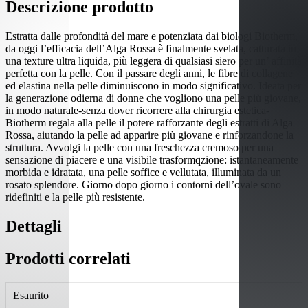
Descrizione prodotto
Estratta dalle profondità del mare e potenziata dai biologi Biotherm,
da oggi l’efficacia dell’Alga Rossa è finalmente svelata, catturata in
una texture ultra liquida, più leggera di qualsiasi siero per un’ affinità
perfetta con la pelle. Con il passare degli anni, le fibre di collagene
ed elastina nella pelle diminuiscono in modo significativo. Ideata per
la generazione odierna di donne che vogliono una pelle più giovane,
in modo naturale-senza dover ricorrere alla chirurgia estetica-
Biotherm regala alla pelle il potere rafforzante degli estratti di Alga
Rossa, aiutando la pelle ad apparire più giovane e rinforzandone la
struttura. Avvolgi la pelle con una freschezza cremoso per una
sensazione di piacere e una visibile trasformqzione: istantaneamente
morbida e idratata, una pelle soffice e vellutata, illuminata da un
rosato splendore. Giorno dopo giorno i contorni dell’ovale sono
ridefiniti e la pelle più resistente.
Dettagli
Prodotti correlati
Esaurito