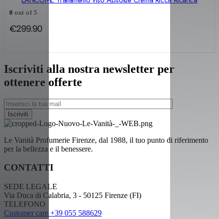
0
out of 5
€
299.90
Iscriviti alla nostra newsletter per
ottenere offerte
Le Vanità Profumerie Firenze, dal 1988, il tuo punto di riferimento
per la bellezza e il benessere.
CONTATTI
SEDE LEGALE
Via Duca di Calabria, 3 - 50125 Firenze (FI)
TELEFONO
Customer care +39 055 588629