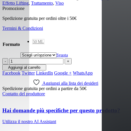
Effetto Lifting
,
Trattamento
,
Viso
Promozione
Spedizione gratuita per ordini oltre i 50€
Termini & Condizioni
50 ML
Formato
Svuota
-
+
Aggiungi al carrello
Facebook
Twitter
LinkedIn
Google +
WhatsApp
Aggiungi alla lista dei desideri
Spedizione gratuita per ordini a partire da 50€
Contatto del produttore
Hai domande più specifiche per questo prodotto?
Utilizza il nostro AI Assistant