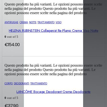
Questo prodotto ha più varianti. Le opzioni possono essere scelte
nella pagina del prodotto
Questo prodotto ha più varianti. Le
opzioni possono essere scelte nella pagina del prodotto
ANTIRUGHE
,
CREMA
,
NOTTE
,
TRATTAMENTO
,
VISO
HELENA RUBINSTEIN Collagenist Re-Plump Crema Viso Notte
0
out of 5
€
154.00
Questo prodotto ha più varianti. Le opzioni possono essere scelte
nella pagina del prodotto
Questo prodotto ha più varianti. Le
opzioni possono essere scelte nella pagina del prodotto
CORPO
,
DEODORANTI
,
TRATTAMENTO
LANCÔME Bocage Deodorant Creme-Deodorante
0
out of 5
€
37.90