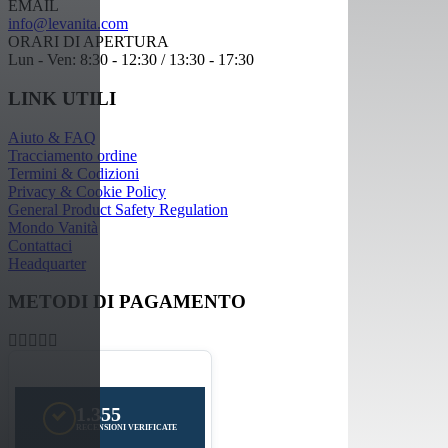
EMAIL
info@levanita.com
ORARI DI APERTURA
Lun - Ven: 8:30 - 12:30 / 13:30 - 17:30
LINK UTILI
Aiuto & FAQ
Tracciamento ordine
Termini & Codizioni
Privacy & Cookie Policy
General Product Safety Regulation
Mondo Vanità
Contattaci
Headquarter
METODI DI PAGAMENTO
1.355
RECENSIONI VERIFICATE