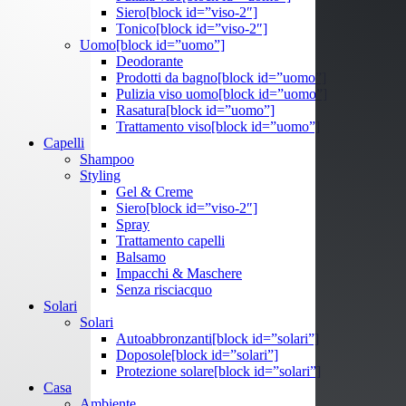
Siero
[block id=”viso-2″]
Tonico
[block id=”viso-2″]
Uomo
[block id=”uomo”]
Deodorante
Prodotti da bagno
[block id=”uomo”]
Pulizia viso uomo
[block id=”uomo”]
Rasatura
[block id=”uomo”]
Trattamento viso
[block id=”uomo”]
Capelli
Shampoo
Styling
Gel & Creme
Siero
[block id=”viso-2″]
Spray
Trattamento capelli
Balsamo
Impacchi & Maschere
Senza risciacquo
Solari
Solari
Autoabbronzanti
[block id=”solari”]
Doposole
[block id=”solari”]
Protezione solare
[block id=”solari”]
Casa
Ambiente