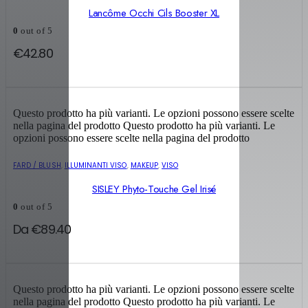
Lancôme Occhi Cils Booster XL
0
out of 5
€
42.80
Questo prodotto ha più varianti. Le opzioni possono essere scelte
nella pagina del prodotto
Questo prodotto ha più varianti. Le
opzioni possono essere scelte nella pagina del prodotto
FARD / BLUSH
,
ILLUMINANTI VISO
,
MAKEUP
,
VISO
SISLEY Phyto-Touche Gel Irisé
0
out of 5
Da
€
89.40
Questo prodotto ha più varianti. Le opzioni possono essere scelte
nella pagina del prodotto
Questo prodotto ha più varianti. Le