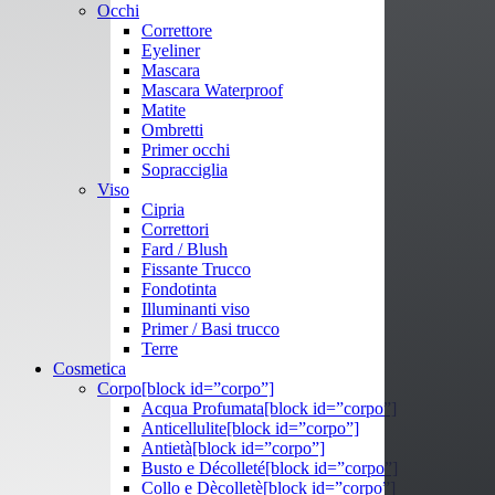
Occhi
Correttore
Eyeliner
Mascara
Mascara Waterproof
Matite
Ombretti
Primer occhi
Sopracciglia
Viso
Cipria
Correttori
Fard / Blush
Fissante Trucco
Fondotinta
Illuminanti viso
Primer / Basi trucco
Terre
Cosmetica
Corpo
[block id=”corpo”]
Acqua Profumata
[block id=”corpo”]
Anticellulite
[block id=”corpo”]
Antietà
[block id=”corpo”]
Busto e Décolleté
[block id=”corpo”]
Collo e Dècolletè
[block id=”corpo”]