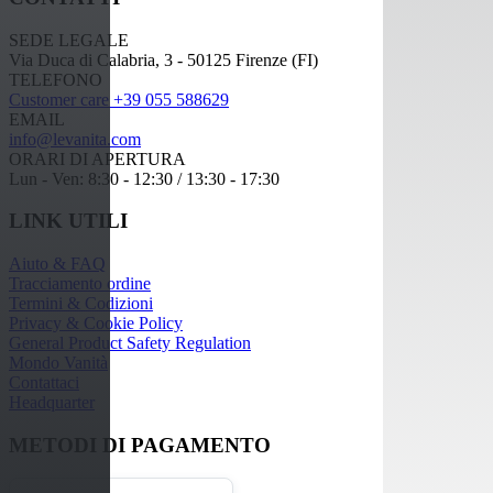
SEDE LEGALE
Via Duca di Calabria, 3 - 50125 Firenze (FI)
TELEFONO
Customer care +39 055 588629
EMAIL
info@levanita.com
ORARI DI APERTURA
Lun - Ven: 8:30 - 12:30 / 13:30 - 17:30
LINK UTILI
Aiuto & FAQ
Tracciamento ordine
Termini & Codizioni
Privacy & Cookie Policy
General Product Safety Regulation
Mondo Vanità
Contattaci
Headquarter
METODI DI PAGAMENTO