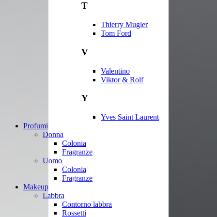
T
Thierry Mugler
Tom Ford
V
Valentino
Viktor & Rolf
Y
Yves Saint Laurent
Profumi
Donna
Colonia
Fragranze
Uomo
Colonia
Fragranze
Makeup
Labbra
Contorno labbra
Rossetti