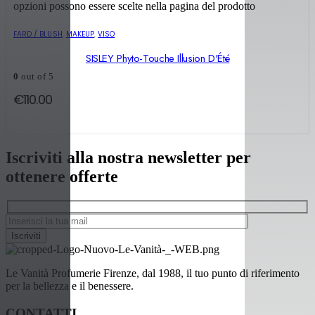
opzioni possono essere scelte nella pagina del prodotto
FARD / BLUSH
,
MAKEUP
,
VISO
SISLEY Phyto-Touche Illusion D'Été
0
out of 5
€
110.00
Iscriviti alla nostra newsletter per
ottenere offerte
Le Vanità Profumerie Firenze, dal 1988, il tuo punto di riferimento
per la bellezza e il benessere.
CONTATTI