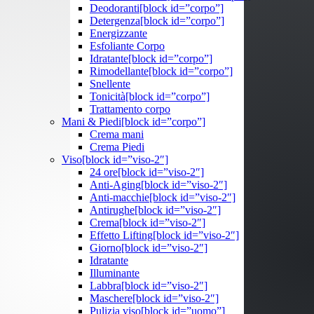
Deodoranti
[block id=”corpo”]
Detergenza
[block id=”corpo”]
Energizzante
Esfoliante Corpo
Idratante
[block id=”corpo”]
Rimodellante
[block id=”corpo”]
Snellente
Tonicità
[block id=”corpo”]
Trattamento corpo
Mani & Piedi
[block id=”corpo”]
Crema mani
Crema Piedi
Viso
[block id=”viso-2″]
24 ore
[block id=”viso-2″]
Anti-Aging
[block id=”viso-2″]
Anti-macchie
[block id=”viso-2″]
Antirughe
[block id=”viso-2″]
Crema
[block id=”viso-2″]
Effetto Lifting
[block id=”viso-2″]
Giorno
[block id=”viso-2″]
Idratante
Illuminante
Labbra
[block id=”viso-2″]
Maschere
[block id=”viso-2″]
Pulizia viso
[block id=”uomo”]