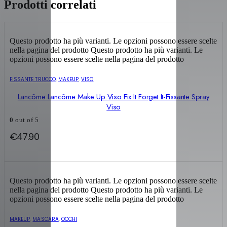
Prodotti correlati
Questo prodotto ha più varianti. Le opzioni possono essere scelte
nella pagina del prodotto
Questo prodotto ha più varianti. Le
opzioni possono essere scelte nella pagina del prodotto
FISSANTE TRUCCO
,
MAKEUP
,
VISO
Lancôme Lancôme Make Up Viso Fix It Forget It-Fissante Spray
Viso
0
out of 5
€
47.90
Questo prodotto ha più varianti. Le opzioni possono essere scelte
nella pagina del prodotto
Questo prodotto ha più varianti. Le
opzioni possono essere scelte nella pagina del prodotto
MAKEUP
,
MASCARA
,
OCCHI