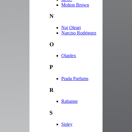
Molton Brown
N
Naj Oleari
Narciso Rodriguez
O
Olaplex
P
Prada Parfums
R
Rabanne
S
Sisley