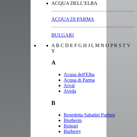
ACQUA DELL’ELBA
ACQUA DI PARMA
BULGARI
A
B
C
D
E
F
G
H
J
L
M
N
O
P
R
S
T
V
Y
A
Acqua dell'Elba
Acqua di Parma
Arval
Aveda
B
Benedetta Sabatini Parfum
Biotherm
Bulgari
Burberry