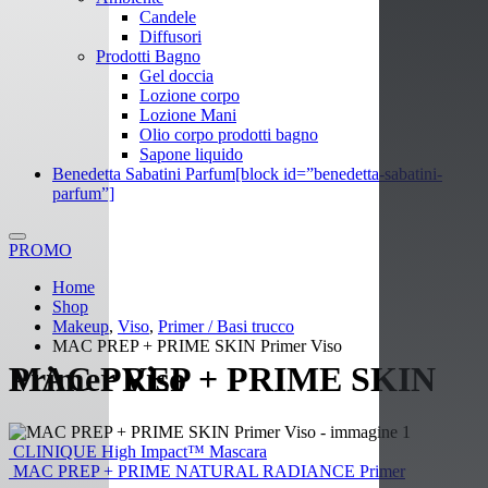
Candele
Diffusori
Prodotti Bagno
Gel doccia
Lozione corpo
Lozione Mani
Olio corpo prodotti bagno
Sapone liquido
Benedetta Sabatini Parfum
[block id=”benedetta-sabatini-
parfum”]
PROMO
Home
Shop
Makeup
,
Viso
,
Primer / Basi trucco
MAC PREP + PRIME SKIN Primer Viso
MAC PREP + PRIME SKIN Primer Viso
CLINIQUE High Impact™ Mascara
MAC PREP + PRIME NATURAL RADIANCE Primer