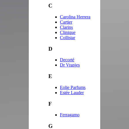
C
Carolina Herrera
Cartier
Clarins
Clinique
Collistar
D
Decorté
Dr Vranjes
E
Eolie Parfums
Estée Lauder
F
Ferragamo
G