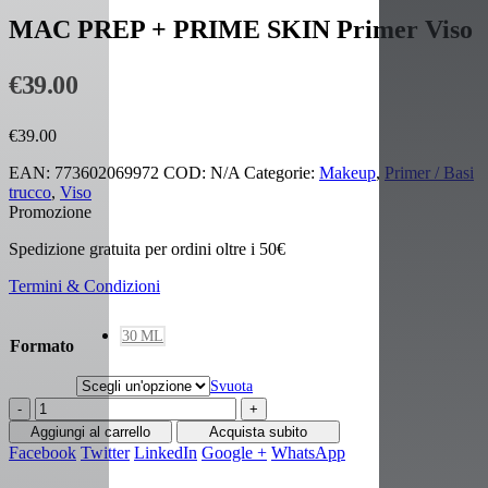
MAC PREP + PRIME SKIN Primer Viso
€
39.00
€
39.00
EAN:
773602069972
COD:
N/A
Categorie:
Makeup
,
Primer / Basi
trucco
,
Viso
Promozione
Spedizione gratuita per ordini oltre i 50€
Termini & Condizioni
30 ML
Formato
Svuota
-
+
Aggiungi al carrello
Acquista subito
Facebook
Twitter
LinkedIn
Google +
WhatsApp