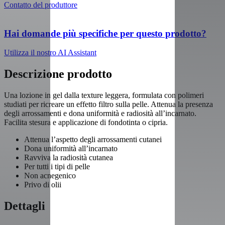
Contatto del produttore
Hai domande più specifiche per questo prodotto?
Utilizza il nostro AI Assistant
Descrizione prodotto
Una lozione in gel dalla texture leggera, formulata con polimeri
studiati per ricreare un effetto filtro sulla pelle. Attenua la presenza
degli arrossamenti e dona uniformità e radiosità all’incarnato.
Facilita stesura e applicazione di fondotinta o cipria.
Attenua l’aspetto degli arrossamenti cutanei
Dona uniformità all’incarnato
Ravviva la radiosità cutanea
Per tutti i tipi di pelle
Non acnegenico
Privo di olii
Dettagli