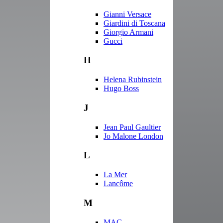
Gianni Versace
Giardini di Toscana
Giorgio Armani
Gucci
H
Helena Rubinstein
Hugo Boss
J
Jean Paul Gaultier
Jo Malone London
L
La Mer
Lancôme
M
MAC