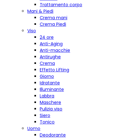
Trattamento corpo
Mani & Piedi
Crema mani
Crema Piedi
Viso
24 ore
Anti-Aging
Anti-macchie
Antirughe
Crema
Effetto Lifting
Giorno
Idratante
Illuminante
Labbra
Maschere
Pulizia viso
Siero
Tonico
Uomo
Deodorante