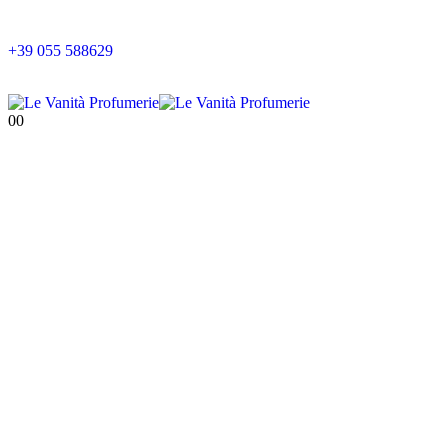
Doposole
+39 055 588629
0
0