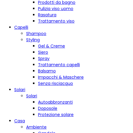
Prodotti da bagno
Pulizia viso uomo
Rasatura
Trattamento viso
Capelli
Shampoo
Styling
Gel & Creme
Siero
Spray
Trattamento capelli
Balsamo
Impacchi & Maschere
Senza risciacquo
Solari
Solari
Autoabbronzanti
Doposole
Protezione solare
Casa
Ambiente