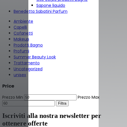
Sapone liquido
Benedetta Sabatini Parfum
Ambiente
Capelli
Cofanetti
Makeup
Prodotti Bagno
Profumi
Summer Beauty Look
Trattamento
Uncategorized
unisex
Price
Prezzo Min
Prezzo Max
Filtra
Iscriviti alla nostra newsletter per
ottenere offerte