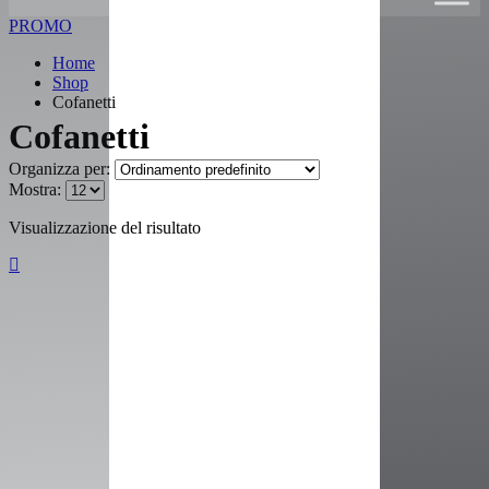
PROMO
Home
Shop
Cofanetti
Cofanetti
Organizza per:
Mostra:
Visualizzazione del risultato