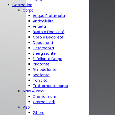
Cosmetica
Corpo
Acqua Profumata
Anticellulite
Antietà
Busto e Décolleté
Collo e Dècolletè
Deodoranti
Detergenza
Energizzante
Esfoliante Corpo
Idratante
Rimodellante
Snellente
Tonicità
Trattamento corpo
Mani & Piedi
Crema mani
Crema Piedi
Viso
24 ore