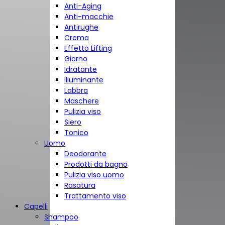
Anti-Aging
Anti-macchie
Antirughe
Crema
Effetto Lifting
Giorno
Idratante
Illuminante
Labbra
Maschere
Pulizia viso
Siero
Tonico
Uomo
Deodorante
Prodotti da bagno
Pulizia viso uomo
Rasatura
Trattamento viso
Capelli
Shampoo