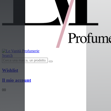
Search
Wishlist
Il mio account
0
0