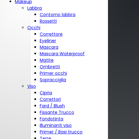
Makeup
Labbra
Contorno labbra
Rossetti
Occhi
Correttore
Eyeliner
Mascara
Mascara Waterproof
Matite
Ombretti
Primer occhi
Sopracciglia
Viso
Cipria
Correttori
Fard / Blush
Fissante Trucco
Fondotinta
Illuminanti viso
Primer / Basi trucco
Terre