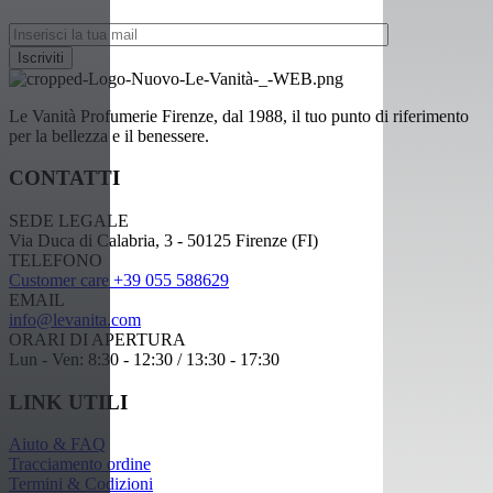
Le Vanità Profumerie Firenze, dal 1988, il tuo punto di riferimento
per la bellezza e il benessere.
CONTATTI
SEDE LEGALE
Via Duca di Calabria, 3 - 50125 Firenze (FI)
TELEFONO
Customer care +39 055 588629
EMAIL
info@levanita.com
ORARI DI APERTURA
Lun - Ven: 8:30 - 12:30 / 13:30 - 17:30
LINK UTILI
Aiuto & FAQ
Tracciamento ordine
Termini & Codizioni