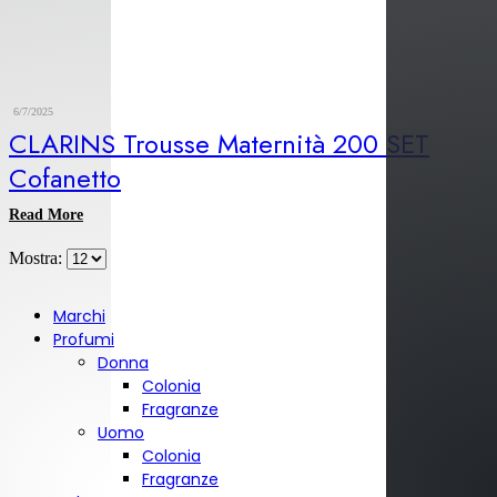
6/7/2025
CLARINS Trousse Maternità 200 SET
Cofanetto
Read More
Mostra:
Marchi
Profumi
Donna
Colonia
Fragranze
Uomo
Colonia
Fragranze