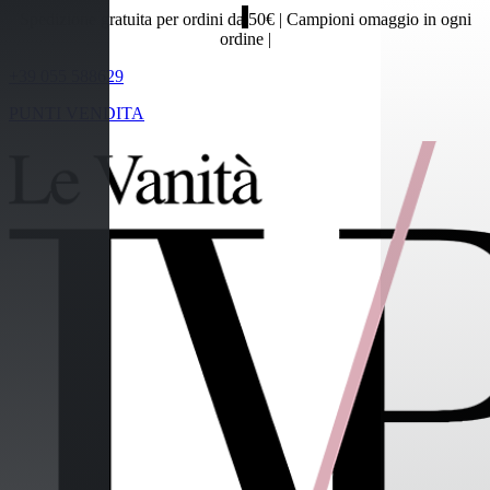
Cofanetti
Spedizione gratuita per ordini da 50€ | Campioni omaggio in ogni
ordine |
+39 055 588629
PUNTI VENDITA