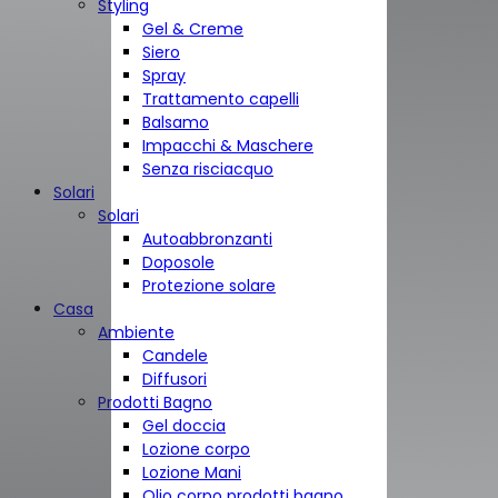
Styling
Gel & Creme
Siero
Spray
Trattamento capelli
Balsamo
Impacchi & Maschere
Senza risciacquo
Solari
Solari
Autoabbronzanti
Doposole
Protezione solare
Casa
Ambiente
Candele
Diffusori
Prodotti Bagno
Gel doccia
Lozione corpo
Lozione Mani
Olio corpo prodotti bagno