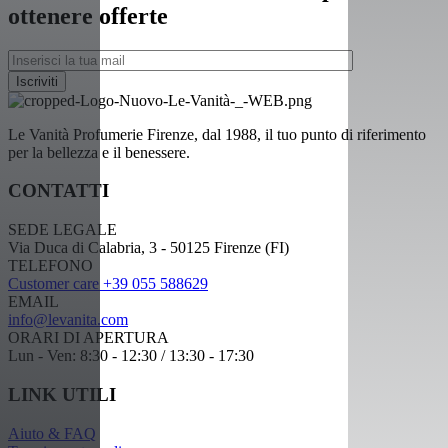
ottenere offerte
Le Vanità Profumerie Firenze, dal 1988, il tuo punto di riferimento
per la bellezza e il benessere.
CONTATTI
SEDE LEGALE
Via Duca di Calabria, 3 - 50125 Firenze (FI)
TELEFONO
Customer care +39 055 588629
EMAIL
info@levanita.com
ORARI DI APERTURA
Lun - Ven: 8:30 - 12:30 / 13:30 - 17:30
LINK UTILI
Aiuto & FAQ