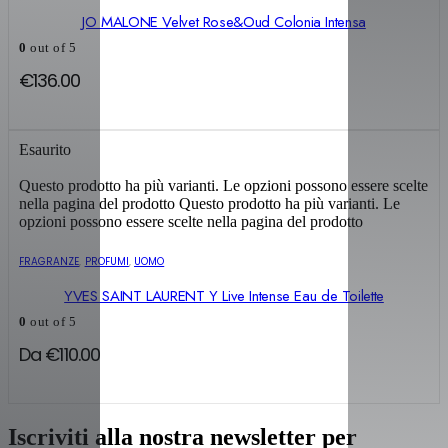
JO MALONE Velvet Rose&Oud Colonia Intensa
0
out of 5
€
136.00
Esaurito
Questo prodotto ha più varianti. Le opzioni possono essere scelte
nella pagina del prodotto
Questo prodotto ha più varianti. Le
opzioni possono essere scelte nella pagina del prodotto
FRAGRANZE
,
PROFUMI
,
UOMO
YVES SAINT LAURENT Y Live Intense Eau de Toilette
0
out of 5
Da
€
110.00
Iscriviti alla nostra newsletter per