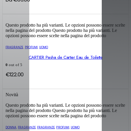
Questo prodotto ha più varianti. Le opzioni possono essere scelte
nella pagina del prodotto
Questo prodotto ha più varianti. Le
opzioni possono essere scelte nella pagina del prodotto
FRAGRANZE
,
PROFUMI
,
UOMO
CARTIER Pasha de Cartier Eau de Toilette
0
out of 5
€
122.00
Novità
Questo prodotto ha più varianti. Le opzioni possono essere scelte
nella pagina del prodotto
Questo prodotto ha più varianti. Le
opzioni possono essere scelte nella pagina del prodotto
DONNA
,
FRAGRANZE
,
FRAGRANZE
,
PROFUMI
,
UOMO