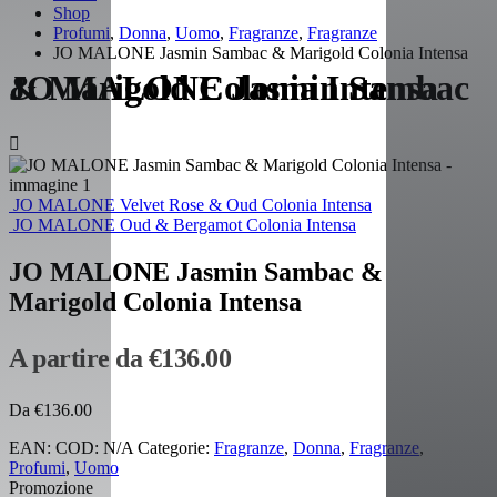
Shop
Profumi
,
Donna
,
Uomo
,
Fragranze
,
Fragranze
JO MALONE Jasmin Sambac & Marigold Colonia Intensa
JO MALONE Jasmin Sambac & Marigold Colonia Intensa
JO MALONE Velvet Rose & Oud Colonia Intensa
JO MALONE Oud & Bergamot Colonia Intensa
JO MALONE Jasmin Sambac &
Marigold Colonia Intensa
A partire da
€
136.00
Da
€
136.00
EAN:
COD:
N/A
Categorie:
Fragranze
,
Donna
,
Fragranze
,
Profumi
,
Uomo
Promozione