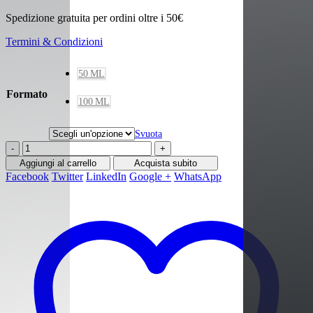
Spedizione gratuita per ordini oltre i 50€
Termini & Condizioni
50 ML
Formato
100 ML
Svuota
-
+
Aggiungi al carrello
Acquista subito
Facebook
Twitter
LinkedIn
Google +
WhatsApp