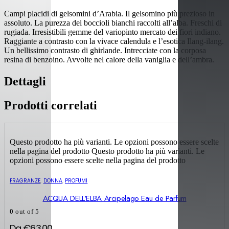
Campi placidi di gelsomini d’Arabia. Il gelsomino più prezioso in
assoluto. La purezza dei boccioli bianchi raccolti all’alba. Freschi di
rugiada. Irresistibili gemme del variopinto mercato dei fiori indiano.
Raggiante a contrasto con la vivace calendula e l’esotica Ilang-ilang.
Un bellissimo contrasto di ghirlande. Intrecciate con la corposa
resina di benzoino. Avvolte nel calore della vaniglia e dell’ambra.
Dettagli
Prodotti correlati
Questo prodotto ha più varianti. Le opzioni possono essere scelte
nella pagina del prodotto
Questo prodotto ha più varianti. Le
opzioni possono essere scelte nella pagina del prodotto
FRAGRANZE
,
DONNA
,
PROFUMI
ACQUA DELL'ELBA Arcipelago Eau de Parfum
0
out of 5
Da
€
63.00